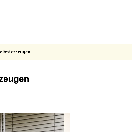
ERNEHMEN
KONZEPTE
schutz: Infos & Impulse
Klimaschutzkonzept
Klimaanpassungskonzept
selbst erzeugen
Quartierskonzepte
Kommunale Wärmeplanung
rzeugen