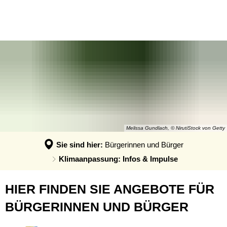
AKTUELLES
AÖR VGM EE
BÜRGERINNEN UND BÜRGER
News
AöR VGM EE
UNTERNEHMEN
KONZEPTE
Fördernews
Klimaschutz: Infos & Impulse
Klimaschutzkonzept
Hitzeschutz
Klimaanpassungskonzept
Klimaanpassung: Infos & Impulse
Quartierskonzepte
Klimaschutz: Infos & Impulse
Kommunale Wärmeplanung
Refill in der VG Montabaur
Melissa Gundlach, © NirutiStock von Getty
Solar- und Wärmebotschafter
Sie sind hier:
Bürgerinnen und Bürger
Klimaanpassung: Infos & Impulse
Klimaanpassung:
HIER FINDEN SIE ANGEBOTE FÜR
Infos
BÜRGERINNEN UND BÜRGER
&