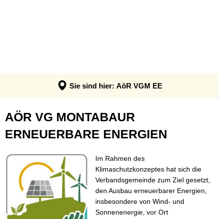
AKTUELLES
AÖR VGM EE
BÜRGERINNEN UND BÜRGER
News
AöR VGM EE
UNTERNEHMEN
KONZEPTE
Fördernews
Klimaschutz: Infos & Impulse
Klimaschutzkonzept
Hitzeschutz
Klimaanpassungskonzept
Klimaanpassung: Infos & Impulse
Sie sind hier:
AöR VGM EE
Quartierskonzepte
Klimaschutz: Infos & Impulse
Kommunale Wärmeplanung
VGM
AÖR VG MONTABAUR
Refill in der VG Montabaur
EE
ERNEUERBARE ENERGIEN
Solar- und Wärmebotschafter
–
Im Rahmen des
Energiegesellschaft
Klimaschutzkonzeptes hat sich die
Verbandsgemeinde zum Ziel gesetzt,
der
den Ausbau erneuerbarer Energien,
VG
insbesondere von Wind- und
Sonnenenergie, vor Ort