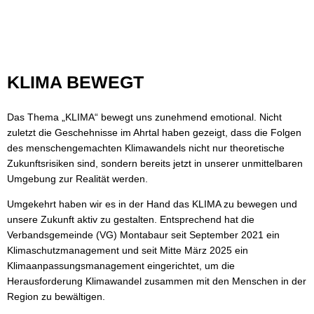
AKTUELLES
AÖR VGM EE
BÜRGERINNEN UND BÜRGER
News
AöR VGM EE
UNTERNEHMEN
KONZEPTE
Fördernews
Klimaschutz: Infos & Impulse
Klimaschutzkonzept
Klima
KLIMA BEWEGT
Hitzeschutz
bewegt
Klimaanpassungskonzept
Klimaanpassung: Infos & Impulse
Das Thema „KLIMA“ bewegt uns zunehmend emotional. Nicht
Quartierskonzepte
zuletzt die Geschehnisse im Ahrtal haben gezeigt, dass die Folgen
Klimaschutz: Infos & Impulse
des menschengemachten Klimawandels nicht nur theoretische
Kommunale Wärmeplanung
Zukunftsrisiken sind, sondern bereits jetzt in unserer unmittelbaren
Refill in der VG Montabaur
Umgebung zur Realität werden.
Solar- und Wärmebotschafter
Umgekehrt haben wir es in der Hand das KLIMA zu bewegen und
unsere Zukunft aktiv zu gestalten. Entsprechend hat die
Verbandsgemeinde (VG) Montabaur seit September 2021 ein
Klimaschutzmanagement und seit Mitte März 2025 ein
Klimaanpassungsmanagement eingerichtet, um die
Herausforderung Klimawandel zusammen mit den Menschen in der
Region zu bewältigen.