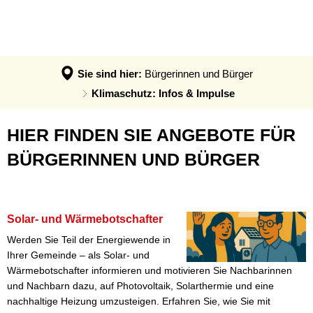
AKTUELLES
AÖR VGM EE
BÜRGERINNEN UND BÜRGER
News
AöR VGM EE
UNTERNEHMEN
KONZEPTE
Fördernews
Sie sind hier:
Bürgerinnen und Bürger
Klimaschutz: Infos & Impulse
Klimaschutzkonzept
Hitzeschutz
Klimaschutz: Infos & Impulse
Klimaanpassungskonzept
Klimaanpassung: Infos & Impulse
HIER FINDEN SIE ANGEBOTE FÜR
Quartierskonzepte
Klimaschutz: Infos & Impulse
BÜRGERINNEN UND BÜRGER
Kommunale Wärmeplanung
Refill in der VG Montabaur
Solar- und Wärmebotschafter
Solar- und Wärmebotschafter
Werden Sie Teil der Energiewende in
Ihrer Gemeinde – als Solar- und
Wärmebotschafter informieren und motivieren Sie Nachbarinnen
und Nachbarn dazu, auf Photovoltaik, Solarthermie und eine
nachhaltige Heizung umzusteigen. Erfahren Sie, wie Sie mit