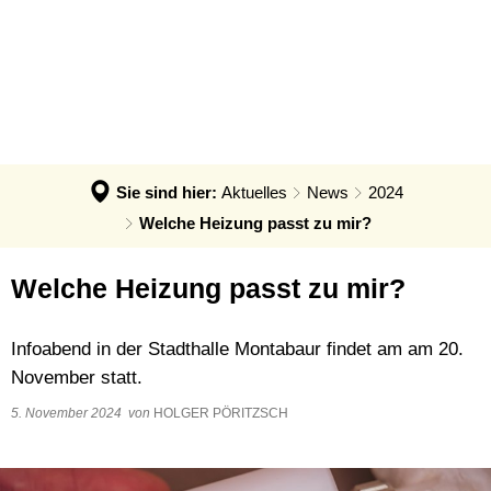
AKTUELLES
AÖR VGM EE
BÜRGERINNEN UND BÜRGER
News
AöR VGM EE
UNTERNEHMEN
KONZEPTE
Fördernews
Klimaschutz: Infos & Impulse
Klimaschutzkonzept
Hitzeschutz
Klimaanpassungskonzept
Klimaanpassung: Infos & Impulse
Sie sind hier:
Aktuelles
News
2024
Quartierskonzepte
Klimaschutz: Infos & Impulse
Welche Heizung passt zu mir?
Kommunale Wärmeplanung
Refill in der VG Montabaur
Welche Heizung passt zu mir?
Solar- und Wärmebotschafter
Infoabend in der Stadthalle Montabaur findet am am 20.
November statt.
5. November 2024
von
HOLGER PÖRITZSCH