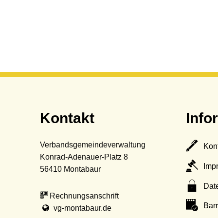
Kontakt
Info
Verbandsgemeindeverwaltung
Kon
Konrad-Adenauer-Platz 8
Imp
56410
Montabaur
Dat
Rechnungsanschrift
Barr
vg-montabaur.de