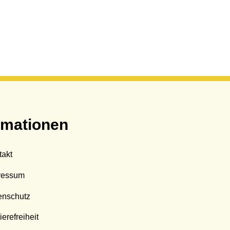
rmationen
takt
ressum
enschutz
ierefreiheit