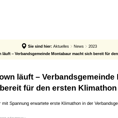
ÖR VGM EE
BÜRGERINNEN UND BÜRGER
UNT
öR VGM EE
Fördernews
Klima
Hitzeschutz
Sie sind hier:
Aktuelles
News
2023
Klimaanpassung: Infos & Impulse
läuft – Verbandsgemeinde Montabaur macht sich bereit für den
Klimaschutz: Infos & Impulse
Refill in der VG Montabaur
own läuft – Verbandsgemeinde
Solar- und Wärmebotschafter
bereit für den ersten Klimathon
er mit Spannung erwartete erste Klimathon in der Verbands