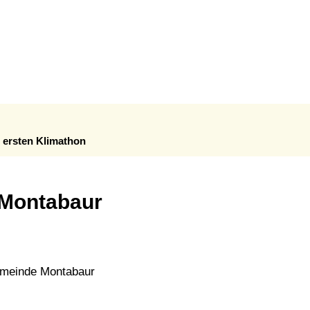
ERNEHMEN
KONZEPTE
schutz: Infos & Impulse
Klimaschutzkonzept
Klimaanpassungskonzept
Quartierskonzepte
 ersten Klimathon
Kommunale Wärmeplanung
 Montabaur
gemeinde Montabaur