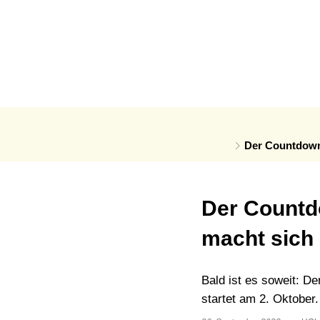
AKTUELLES
A
News
A
Der Countdown 
Der Countd
macht sich 
Bald ist es soweit: D
startet am 2. Oktober.