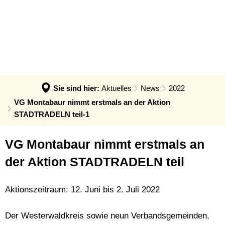
AKTUELLES
AÖR VGM EE
BÜRGERINNEN UND BÜRGER
News
AöR VGM EE
UNTERNEHMEN
KONZEPTE
Fördernews
Klimaschutz: Infos & Impulse
Klimaschutzkonzept
Hitzeschutz
Klimaanpassungskonzept
Klimaanpassung: Infos & Impulse
Sie sind hier:
Aktuelles
News
2022
Quartierskonzepte
Klimaschutz: Infos & Impulse
VG Montabaur nimmt erstmals an der Aktion
STADTRADELN teil-1
Kommunale Wärmeplanung
Refill in der VG Montabaur
Solar- und Wärmebotschafter
VG Montabaur nimmt erstmals an
der Aktion STADTRADELN teil
Aktionszeitraum: 12. Juni bis 2. Juli 2022
Der Westerwaldkreis sowie neun Verbandsgemeinden,